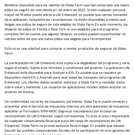
Beneficio disponible para los clientes de State Farm que han comprado una nueva
póliza de seguro de vida desde el 1 de enero de 2022. Si bien cualquier persona
mayor de 18 años puede unirse a Life Enhanced, es posible que ciertas funciones
de la aplicación, incluyendo las recompensas, no estén disponibles a menos que
tengas una póliza de seguro de vida elegible de State Farm.En este momento, los
titulares de póliza en Florida y New York no son elegibles para el programa
completo.Ten en cuenta que algunos titulares de póliza pueden experimentar un
retraso antes de que una nueva póliza sea elegible para recompensas.
Esto no es una solicitud para comprar o vender productos de seguros de State
Farm.
La participación de Life Enhanced está sujeta a la elegibilidad del programa y varía
según el estado. Sujeto a los términos y condiciones del acuerdo. La aplicación Life
Enhanced está disponible para Android e iOS. Es posible que se requiera un
dispositivo móvil iOS o Android para usar todas las funciones del programa Life
Enhanced. Los clientes deben aceptar autorizar a State Farm a recopilar datos
sobre salud y bienestar. Los usuarios de aplicaciones móviles deben aceptar un
acuerdo de licencia.
De conformidad con la ley de impuestos pertinente, State Farm puede enviarte y
presentar ante el Servicio de Impuestos Internos y/u otra autoridad de impuestos
aplicable un Formulario 1099-MISC (ingresos misceláneos) por el canje de
recompensas de Life Enhanced, según corresponda. Tú eres el único responsable
de cualquier consecuencia fiscal que surja del canje de recompensas de Life
Enhanced. State Farm no provee asesoría fiscal ni legal. Es posible que desees
discutir las posibles consecuencias fiscales de tu participación en el programa Life