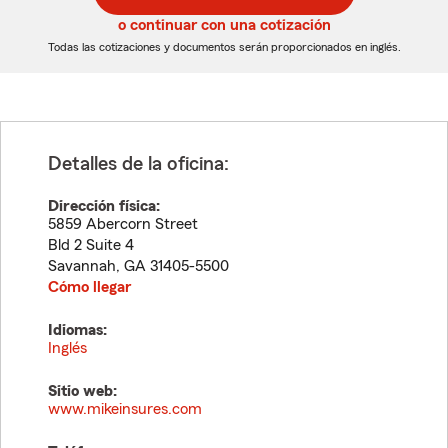
5
5
o continuar con una cotización
dígitos
dígitos
Todas las cotizaciones y documentos serán proporcionados en inglés.
Detalles de la oficina:
Dirección física:
5859 Abercorn Street
Bld 2 Suite 4
Savannah
,
GA
31405-5500
Cómo llegar
Idiomas:
Inglés
Sitio web:
www.mikeinsures.com