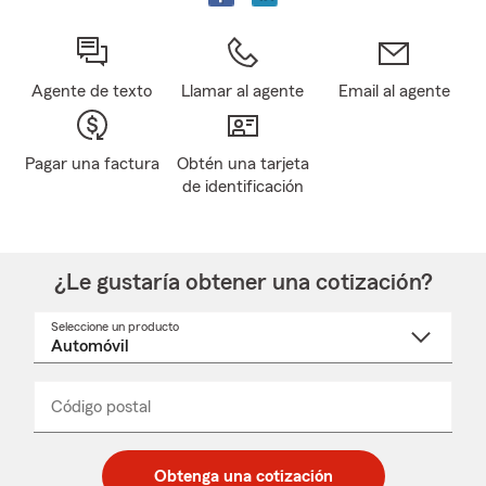
Agente de texto
Llamar al agente
Email al agente
Pagar una factura
Obtén una tarjeta
de identificación
¿Le gustaría obtener una cotización?
Seleccione un producto
Seleccione
un
nombre
de
producto
del
Código postal
Ingresa
Ingresa
_____
menú
un
un
desplegable
código
código
postal
postal
Obtenga una cotización
de
de