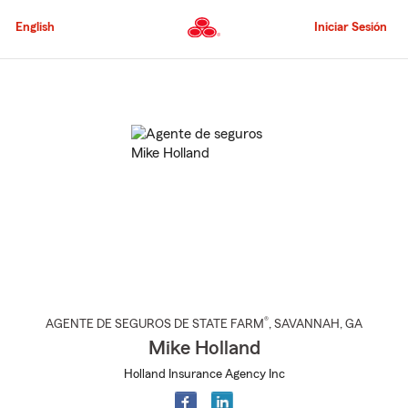
Pasar
al
English
Iniciar Sesión
contenido
principal
Comienzo
del
contenido
principal
®
AGENTE DE SEGUROS DE STATE FARM
,
SAVANNAH
, GA
Mike Holland
Holland Insurance Agency Inc